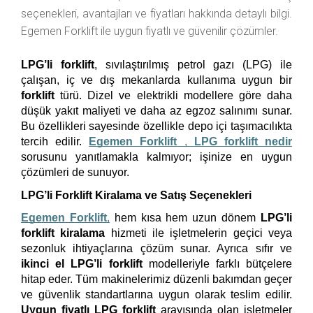
seçenekleri, avantajları ve fiyatları hakkında detaylı bilgi.
Egemen Forklift ile uygun fiyatlı ve güvenilir çözümler.
LPG’li forklift
, sıvılaştırılmış petrol gazı (LPG) ile 
çalışan, iç ve dış mekanlarda kullanıma uygun bir 
forklift
 türü. Dizel ve elektrikli modellere göre daha 
düşük yakıt maliyeti ve daha az egzoz salınımı sunar. 
Bu özellikleri sayesinde özellikle depo içi taşımacılıkta 
tercih edilir. 
Egemen Forklift
 , 
LPG forklift nedir
sorusunu yanıtlamakla kalmıyor; işinize en uygun 
çözümleri de sunuyor.
LPG’li Forklift Kiralama ve Satış Seçenekleri
Egemen Forklift
,
 hem kısa hem uzun dönem 
LPG’li 
forklift kiralama
 hizmeti ile işletmelerin geçici veya 
sezonluk ihtiyaçlarına çözüm sunar. Ayrıca sıfır ve 
ikinci el LPG’li forklift
 modelleriyle farklı bütçelere 
hitap eder. Tüm makinelerimiz düzenli bakımdan geçer 
ve güvenlik standartlarına uygun olarak teslim edilir. 
Uygun fiyatlı LPG forklift
 arayışında olan işletmeler 