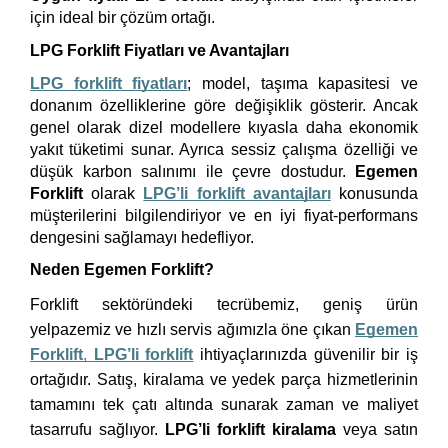
için ideal bir çözüm ortağı.
LPG Forklift Fiyatları ve Avantajları
LPG forklift fiyatları
; model, taşıma kapasitesi ve 
donanım özelliklerine göre değişiklik gösterir. Ancak 
genel olarak dizel modellere kıyasla daha ekonomik 
yakıt tüketimi sunar. Ayrıca sessiz çalışma özelliği ve 
düşük karbon salınımı ile çevre dostudur. 
Egemen 
Forklift
 olarak 
LPG’li forklift avantajları
 konusunda 
müşterilerini bilgilendiriyor ve en iyi fiyat-performans 
dengesini sağlamayı hedefliyor.
Neden Egemen Forklift?
Forklift sektöründeki tecrübemiz, geniş ürün
yelpazemiz ve hızlı servis ağımızla öne çıkan
Egemen
Forklift
,
LPG’li forklift
ihtiyaçlarınızda güvenilir bir iş
ortağıdır. Satış, kiralama ve yedek parça hizmetlerinin
tamamını tek çatı altında sunarak zaman ve maliyet
tasarrufu sağlıyor.
LPG’li forklift kiralama
veya satın