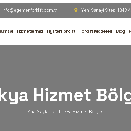
info@egemenforklift.com.tr
Yeni Sanayi Sitesi 1348 A
rumsal
Hizmetlerimiz
Hyster Forklift
Forklift Modelleri
Blog
R
kya Hizmet Böl
Ana Sayfa
Trakya Hizmet Bölgesi