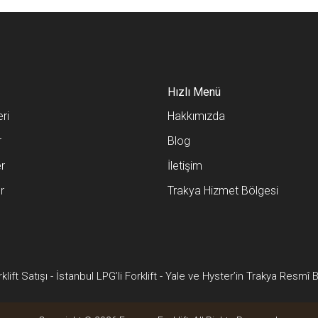
Hızlı Menü
eri
Hakkımızda
r
Blog
er
İletişim
r
Trakya Hizmet Bölgesi
klift Satışı
-
İstanbul LPG’li Forklift
-
Yale ve Hyster’in Trakya Resmî B