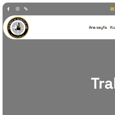
Ana sayfa
Ku
Tra