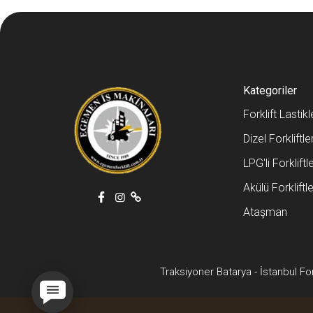
Kategoriler
Forklift Lastikl
Dizel Forkliftle
LPG'li Forkliftl
Akülü Forkliftle
Ataşman
Traksiyoner Batarya
-
İstanbul For