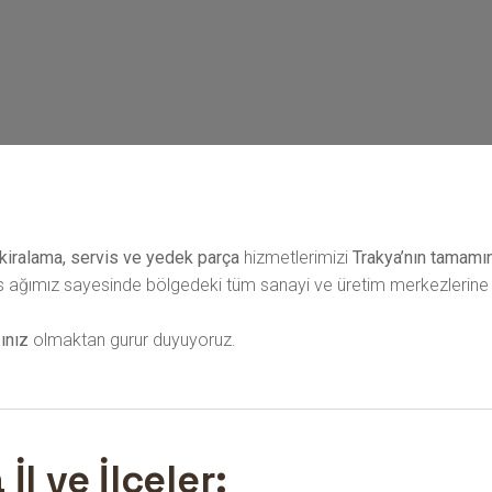
, kiralama, servis ve yedek parça
hizmetlerimizi
Trakya’nın tamamı
is ağımız sayesinde bölgedeki tüm sanayi ve üretim merkezlerine 
ınız
olmaktan gurur duyuyoruz.
l ve İlçeler: