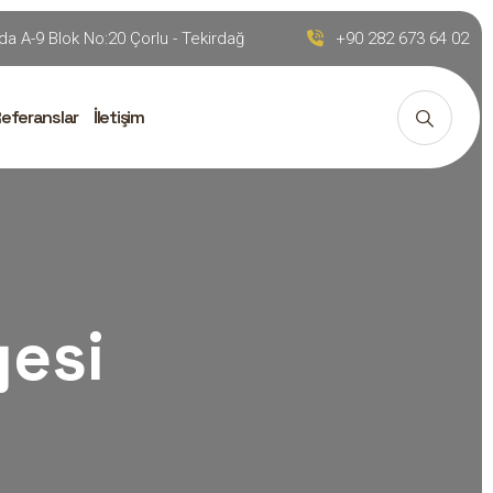
da A-9 Blok No:20 Çorlu - Tekirdağ
+90 282 673 64 02
eferanslar
İletişim
gesi